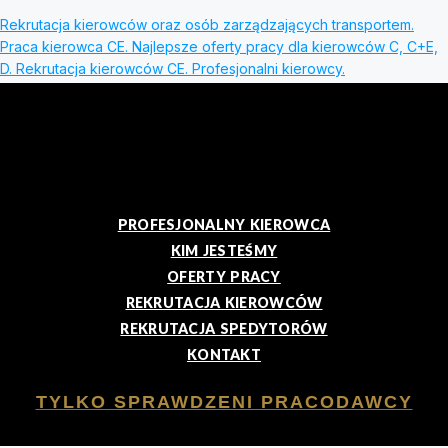
Rekrutacja kierowców oraz osób zarządzających transportem.
Praca kierowca CE. Najlepsze oferty pracy dla kierowców C, C+E,
D. Rekrutacja kierowców CE. Profesjonalni kierowcy.
PROFESJONALNY KIEROWCA
KIM JESTEŚMY
OFERTY PRACY
REKRUTACJA KIEROWCÓW
REKRUTACJA SPEDYTORÓW
KONTAKT
TYLKO SPRAWDZENI PRACODAWCY