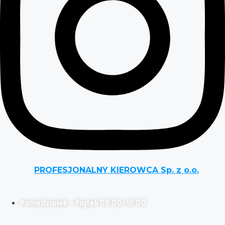
PROFESJONALNY KIEROWCA Sp. z o.o.
Poniedziałek – Piątek 08:00–16:00