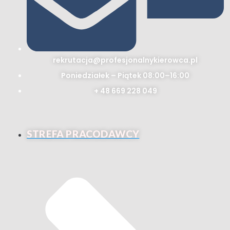
rekrutacja@profesjonalnykierowca.pl
Poniedziałek – Piątek 08:00–16:00
+ 48 669 228 049
STREFA PRACODAWCY