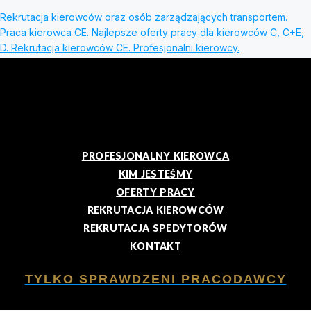
Rekrutacja kierowców oraz osób zarządzających transportem.
Praca kierowca CE. Najlepsze oferty pracy dla kierowców C, C+E,
D. Rekrutacja kierowców CE. Profesjonalni kierowcy.
PROFESJONALNY KIEROWCA
KIM JESTEŚMY
OFERTY PRACY
REKRUTACJA KIEROWCÓW
REKRUTACJA SPEDYTORÓW
KONTAKT
TYLKO SPRAWDZENI PRACODAWCY