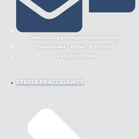
rekrutacja@profesjonalnykierowca.pl
Poniedziałek – Piątek 08:00–16:00
+ 48 669 228 049
STREFA PRACODAWCY