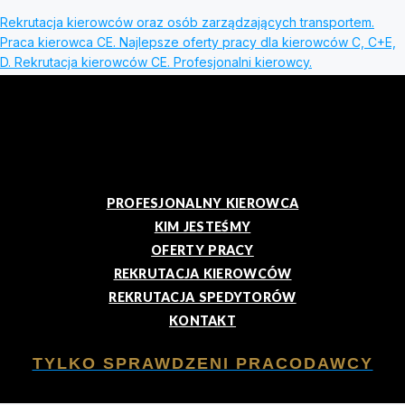
Rekrutacja kierowców oraz osób zarządzających transportem.
Praca kierowca CE. Najlepsze oferty pracy dla kierowców C, C+E,
D. Rekrutacja kierowców CE. Profesjonalni kierowcy.
PROFESJONALNY KIEROWCA
KIM JESTEŚMY
OFERTY PRACY
REKRUTACJA KIEROWCÓW
REKRUTACJA SPEDYTORÓW
KONTAKT
TYLKO SPRAWDZENI PRACODAWCY