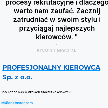
procesy rekrutacyjne i dlaczeg
warto nam zaufać. Zacznij
zatrudniać w swoim stylu i
przyciągaj najlepszych
kierowców. "
Krystian Mocarski
PROFESJONALNY KIEROWCA
Sp. z o.o.
DOŁĄCZ DO NAS W MEDIACH SPOŁECZNOŚCIOWYCH!
Linkedin
Facebook
Instagram