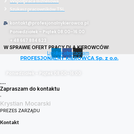
Współpraca Biznesowa
Szukasz pracowników TSL
kontakt@profesjonalnykierowca.pl
Poniedziałek – Piątek 08:00–16:00
+ 48 667 884 623
W SPRAWIE OFERT PRACY DLA KIEROWCÓW:
Linkedin
Facebook
Instagram
PROFESJONALNY KIEROWCA Sp. z o.o.
Poniedziałek – Piątek 08:00–16:00
....
Zapraszam do kontaktu
Krystian Mocarski
PREZES ZARZĄDU
Kontakt