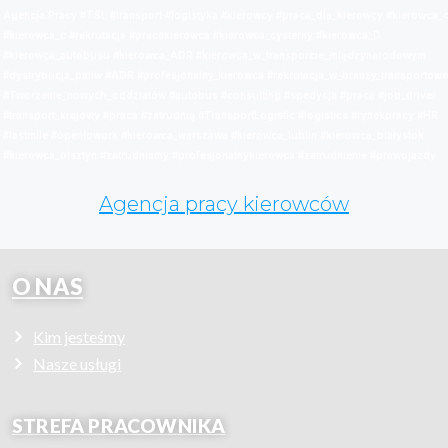
Agencja Pracy #TSL #transport #logistyka #kierowcy #praca_dla_kierowcy #kierowca_
#kierowca_c #rekrutacja #pracakierowca #kierowca_cysterny #kierowca_D
#kierowca_autobusu #kierowca_ADR #kierowca_w_transporcie_międzynarodowym
#dystrybucja_paliw #ADR #profesjonalny_kierowca #rekrutacja_w_branży_transportowe
#Tworzenie_nowych_oddziałów #autobus #consulting #spedycja #praca #job_driver
#transport_krajowy #praca #zatrudnię #TransportLogistic #logistics #rynekpracy #HR
#lastmile #opentowork #kierowca_warszawa #kierowca_lublin #kierowca_białystok
#kierowca_olsztyn #zatrudniamy #profesjonalnykierowca #zatrudnienie #prawojazdy
Agencja pracy kierowców
O NAS
Kim jesteśmy
Nasze usługi
STREFA PRACOWNIKA