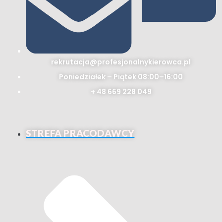
rekrutacja@profesjonalnykierowca.pl
Poniedziałek – Piątek 08:00–16:00
+ 48 669 228 049
STREFA PRACODAWCY