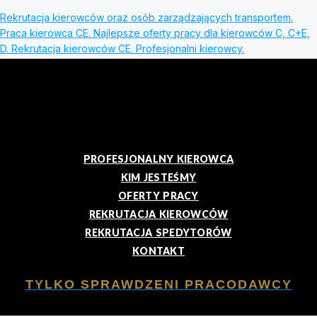
Rekrutacja kierowców oraz osób zarządzających transportem.
Praca kierowca CE. Najlepsze oferty pracy dla kierowców C, C+E,
D. Rekrutacja kierowców CE. Profesjonalni kierowcy.
PROFESJONALNY KIEROWCA
KIM JESTEŚMY
OFERTY PRACY
REKRUTACJA KIEROWCÓW
REKRUTACJA SPEDYTORÓW
KONTAKT
TYLKO SPRAWDZENI PRACODAWCY