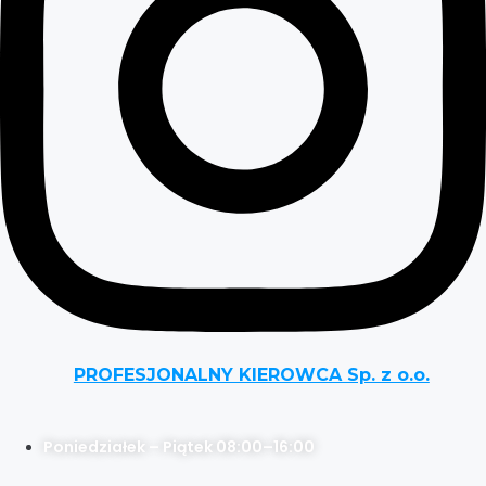
PROFESJONALNY KIEROWCA Sp. z o.o.
Poniedziałek – Piątek 08:00–16:00