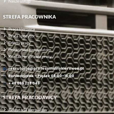
Nasze usługi
STREFA PRACOWNIKA
Praca kierowca
Praca spedytor
Oferty pracy
Doradztwo kandydatom
Kontakt w sprawie pracy
rekrutacja@profesjonalnykierowca.pl
Poniedziałek – Piątek 08:00–16:00
+ 48 669 228 049
STREFA PRACODAWCY
Rekrutacja kierowców