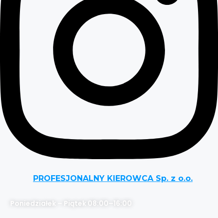
PROFESJONALNY KIEROWCA Sp. z o.o.
Poniedziałek – Piątek 08:00–16:00
....