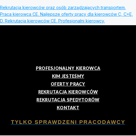
Rekrutacja kierowców oraz osób zarządzających transportem.
Praca kierowca CE. Najlepsze oferty pracy dla kierowców C, C+E,
D. Rekrutacja kierowców CE. Profesjonalni kierowcy.
PROFESJONALNY KIEROWCA
KIM JESTEŚMY
OFERTY PRACY
REKRUTACJA KIEROWCÓW
REKRUTACJA SPEDYTORÓW
KONTAKT
TYLKO SPRAWDZENI PRACODAWCY