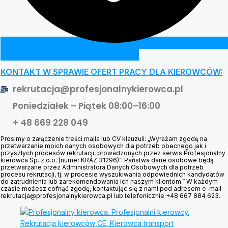
ZOSTAW NAM SWOJE CV
KONTAKT W SPRAWIE OFERT PRACY DLA KIEROWCÓW:
rekrutacja@profesjonalnykierowca.pl
Poniedziałek – Piątek 08:00–16:00
+ 48 669 228 049
Prosimy o załączenie treści maila lub CV klauzuli: „Wyrażam zgodę na
przetwarzanie moich danych osobowych dla potrzeb obecnego jak i
przyszłych procesów rekrutacji, prowadzonych przez serwis Profesjonalny
kierowca Sp. z o.o. (numer KRAZ 31296)”. Państwa dane osobowe będą
przetwarzane przez Administratora Danych Osobowych dla potrzeb
procesu rekrutacji, tj. w procesie wyszukiwania odpowiednich kandydatów
do zatrudnienia lub zarekomendowania ich naszym klientom.” W każdym
czasie możesz cofnąć zgodę, kontaktując się z nami pod adresem e-mail
rekrutacja@profesjonalnykierowca.pl lub telefonicznie +48 667 884 623.