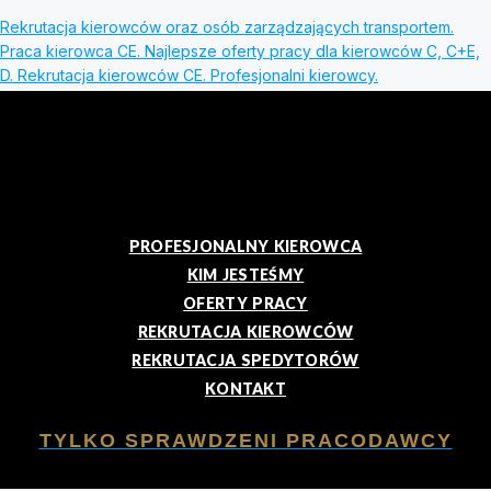
Rekrutacja kierowców oraz osób zarządzających transportem.
Praca kierowca CE. Najlepsze oferty pracy dla kierowców C, C+E,
D. Rekrutacja kierowców CE. Profesjonalni kierowcy.
PROFESJONALNY KIEROWCA
KIM JESTEŚMY
OFERTY PRACY
REKRUTACJA KIEROWCÓW
REKRUTACJA SPEDYTORÓW
KONTAKT
TYLKO SPRAWDZENI PRACODAWCY