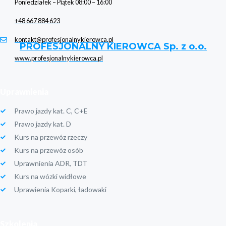
Poniedziałek – Piątek 08:00 – 16:00
+48 667 884 623
kontakt@profesjonalnykierowca.pl
PROFESJONALNY KIEROWCA Sp. z o.o.
www.profesjonalnykierowca.pl
Uprawnienia
Prawo jazdy kat. C, C+E
Prawo jazdy kat. D
Kurs na przewóz rzeczy
Kurs na przewóz osób
Uprawnienia ADR, TDT
Kurs na wózki widłowe
Uprawienia Koparki, ładowaki
Szkolenia