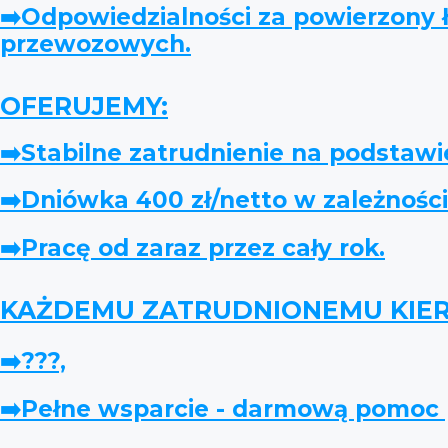
➡️Odpowiedzialności za powierzony
przewozowych.
OFERUJEMY:
➡️Stabilne zatrudnienie na podstaw
➡️Dniówka 400 zł/netto w zależnośc
➡️Pracę od zaraz przez cały rok.
KAŻDEMU ZATRUDNIONEMU KI
➡️???,
➡️Pełne wsparcie - darmową pomoc