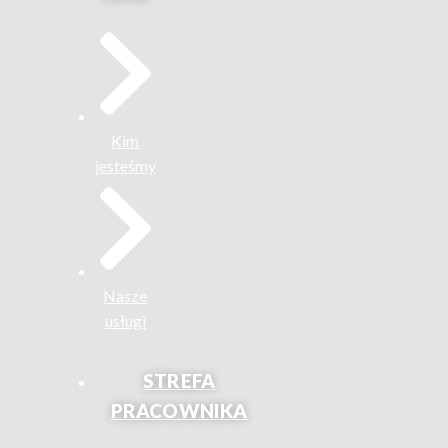
Kim
jesteśmy
Nasze
usługi
STREFA
PRACOWNIKA