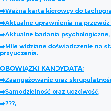
➡️Ważna karta kierowcy do tachogra
➡️Aktualne uprawnienia na przewóz 
➡️Aktualne badania psychologiczne,
➡️Mile widziane doświadczenie na s
przyuczenia.
OBOWIĄZKI KANDYDATA:
➡️Zaangażowanie oraz skrupulatno
➡️Samodzielność oraz uczciwość,
➡️???,