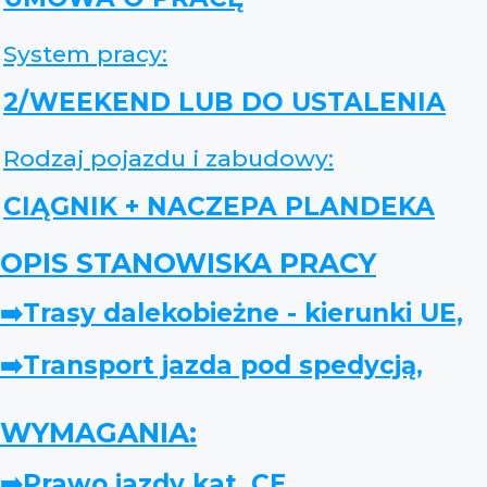
System pracy:
2/WEEKEND LUB DO USTALENIA
Rodzaj pojazdu i zabudowy:
CIĄGNIK + NACZEPA PLANDEKA
OPIS STANOWISKA PRACY
➡️Trasy dalekobieżne - kierunki UE,
➡️Transport jazda pod spedycją,
WYMAGANIA:
➡️Prawo jazdy kat. CE