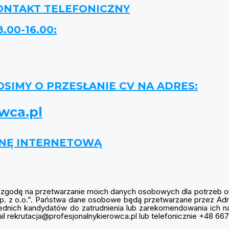
ONTAKT TELEFONICZNY
00-16.00:
IMY O PRZESŁANIE CV NA ADRES:
wca.pl
ONĘ INTERNETOWĄ
godę na przetwarzanie moich danych osobowych dla potrzeb o
 Sp. z o.o.”. Państwa dane osobowe będą przetwarzane przez Ad
wiednich kandydatów do zatrudnienia lub zarekomendowania ich 
l rekrutacja@profesjonalnykierowca.pl lub telefonicznie +48 66