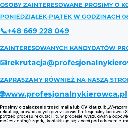
OSOBY ZAINTERESOWANE PROSIMY O K
PONIEDZIAŁEK-PIĄTEK W GODZINACH 08.
📞+48 669 228 049
ZAINTERESOWANYCH KANDYDATÓW PROS
📧rekrutacja@profesjonalnykiero
ZAPRASZAMY RÓWNIEŻ NA NASZĄ STR
🌐www.profesjonalnykierowca.pl
Prosimy o załączenie treści maila lub CV klauzuli:
„Wyrażam z
rekrutacji, prowadzonych przez serwis Profesjonalny kierowca
potrzeb procesu rekrutacji, tj. w procesie wyszukiwania odpo
możesz cofnąć zgodę, kontaktując się z nami pod adresem e-mai