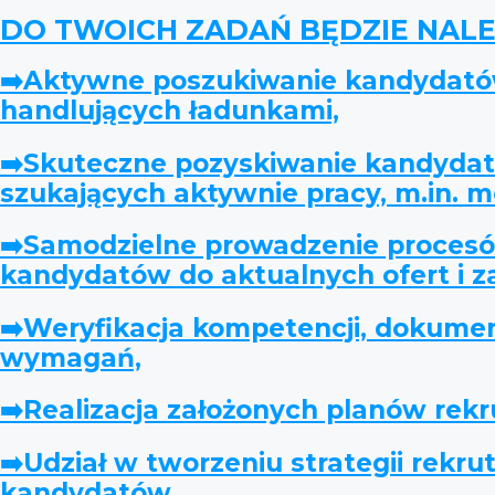
DO TWOICH ZADAŃ BĘDZIE NALE
➡️Aktywne poszukiwanie kandydatów
handlujących ładunkami,
➡️Skuteczne pozyskiwanie kandydat
szukających aktywnie pracy, m.in. m
➡️Samodzielne prowadzenie procesów
kandydatów do aktualnych ofert i z
➡️Weryfikacja kompetencji, dokume
wymagań,
➡️Realizacja założonych planów rekr
➡️Udział w tworzeniu strategii rekr
kandydatów,