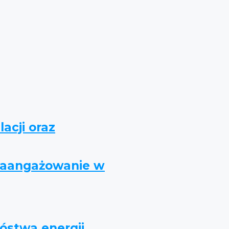
acji oraz
 zaangażowanie w
óstwa energii,