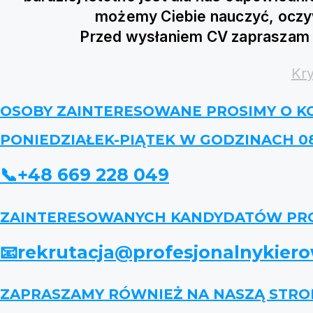
możemy Ciebie nauczyć, oczyw
Przed wysłaniem CV zapraszam 
Kry
OSOBY ZAINTERESOWANE PROSIMY O K
PONIEDZIAŁEK-PIĄTEK W GODZINACH 08.
📞+48 669 228 049
ZAINTERESOWANYCH KANDYDATÓW PROS
📧rekrutacja@profesjonalnykiero
ZAPRASZAMY RÓWNIEŻ NA NASZĄ STR