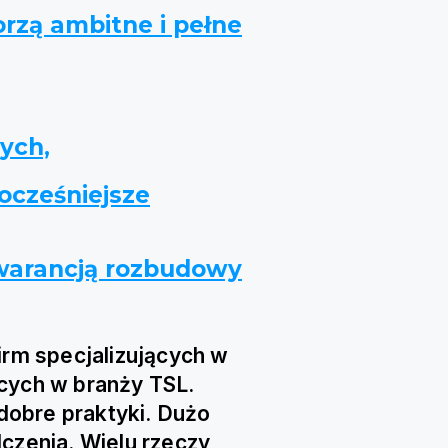
rzą ambitne i pełne
ych,
ocześniejsze
gwarancją rozbudowy
firm specjalizujących w
cych w branży TSL.
obre praktyki. Dużo
dczenia. Wielu rzeczy