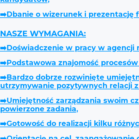
➡️Dbanie o wizerunek i prezentację f
NASZE WYMAGANIA:
➡️Doświadczenie w pracy w agencji re
➡️Podstawowa znajomość procesów rek
➡️Bardzo dobrze rozwinięte umiejęt
utrzymywanie pozytywnych relacji 
➡️Umiejętność zarządzania swoim cz
powierzone zadania,
➡️Gotowość do realizacji kilku różny
➡️Orientację na cel, zaangażowanie 