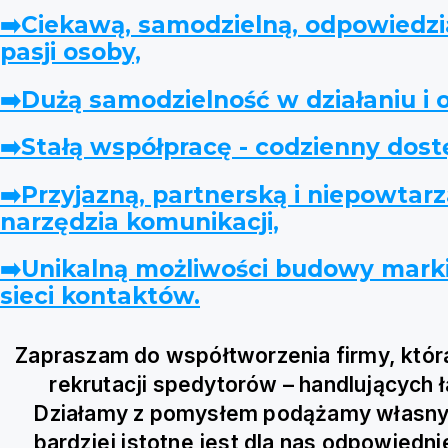
➡️Ciekawą, samodzielną, odpowiedzia
pasji osoby,
➡️Dużą samodzielność w działaniu i 
➡️Stałą współpracę - codzienny dos
➡️Przyjazną, partnerską i niepowtar
narzędzia komunikacji,
➡️Unikalną możliwości budowy marki
sieci kontaktów.
Zapraszam do współtworzenia firmy, która 
rekrutacji spedytorów – handlujących
Działamy z pomysłem podążamy własnymi
bardziej istotne jest dla nas odpowiedn