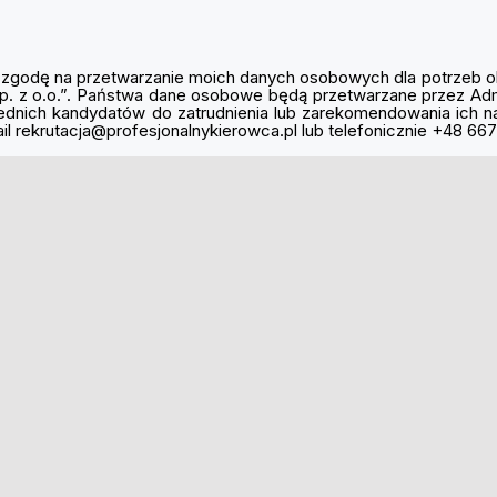
godę na przetwarzanie moich danych osobowych dla potrzeb o
 Sp. z o.o.”. Państwa dane osobowe będą przetwarzane przez Ad
wiednich kandydatów do zatrudnienia lub zarekomendowania ich 
l rekrutacja@profesjonalnykierowca.pl lub telefonicznie +48 66