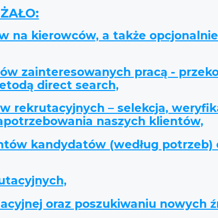
ŻAŁO:
 na kierowców, a także opcjonalni
ów zainteresowanych pracą - przek
etodą direct search,
 rekrutacyjnych – selekcja, weryfik
apotrzebowania naszych klientów,
ntów kandydatów (według potrzeb) o
utacyjnych,
utacyjnej oraz poszukiwaniu nowych ź