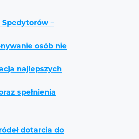
e Spedytorów –
onywanie osób nie
acja najlepszych
raz spełnienia
ródeł dotarcia do