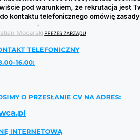
iście pod warunkiem, że rekrutacja jest Tw
do kontaktu telefonicznego omówię zasady
stian Mocarski
PREZES ZARZĄDU
ONTAKT TELEFONICZNY
00-16.00:
IMY O PRZESŁANIE CV NA ADRES:
wca.pl
ONĘ INTERNETOWĄ