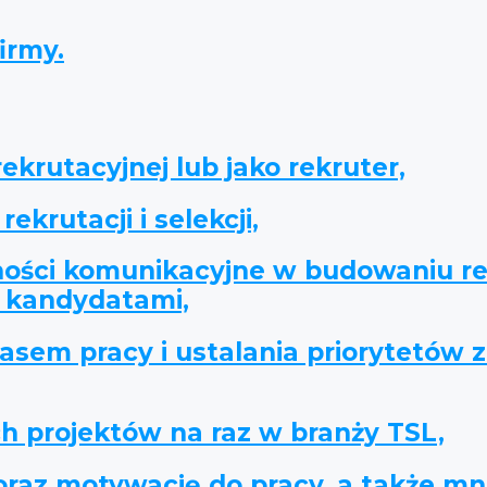
irmy.
krutacyjnej lub jako rekruter,
rutacji i selekcji,
ności komunikacyjne w budowaniu rel
z kandydatami,
asem pracy i ustalania priorytetów
ch projektów na raz w branży TSL,
oraz motywację do pracy, a także mn