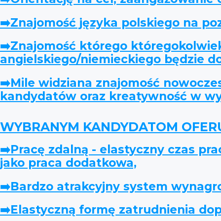
➡️Znajomość języka polskiego na p
➡️Znajomość którego któregokolwiek
angielskiego/niemieckiego będzie 
➡️Mile widziana znajomość nowoczes
kandydatów oraz kreatywność w wys
WYBRANYM KANDYDATOM OFERU
➡️Pracę zdalną - elastyczny czas pr
jako praca dodatkowa,
➡️Bardzo atrakcyjny system wynagrod
➡️Elastyczną formę zatrudnienia do