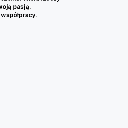
oją pasją.
 współpracy.