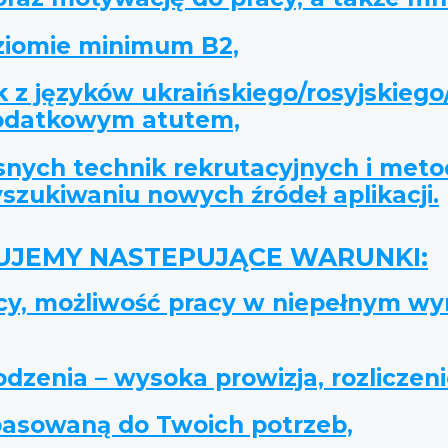
oziomie minimum B2,
 z języków ukraińskiego/rosyjskiego
dodatkowym atutem,
nych technik rekrutacyjnych i meto
zukiwaniu nowych źródeł aplikacji.
JEMY NASTEPUJĄCE WARUNKI:
acy, możliwość pracy w niepełnym wy
zenia – wysoka prowizja, rozliczeni
pasowaną do Twoich potrzeb,